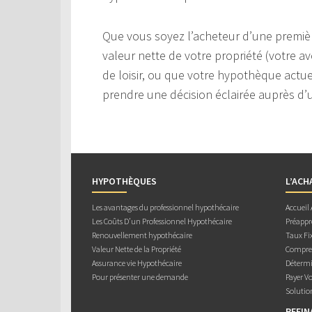
Que vous soyez l’acheteur d’une premièr
valeur nette de votre propriété (votre av
de loisir, ou que votre hypothèque actuel
prendre une décision éclairée auprès d’u
HYPOTHÈQUES
L’ACH
Les avantages du professionnel hypothécaire
Accueil
Les Coûts D’un Professionnel Hypothécaire
Préappr
Renouvellement hypothécaire
Taux Fix
Valeur Nette de la Propriété
Compren
Assurance vie Hypothécaire
Détermi
Pour présenter une demande
Payer V
Solutio
REFI