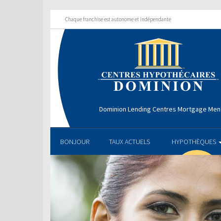
Chaque franchise est autonome et indépendante
Dominion Lending Centres Mortgage Men
BONJOUR
TAUX ACTUELS
HYPOTHÈQUES