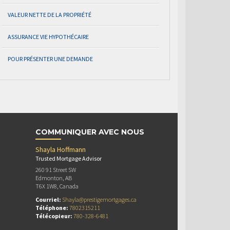
VALEUR NETTE DE LA PROPRIÉTÉ
ASSURANCE VIE HYPOTHÉCAIRE
POUR PRÉSENTER UNE DEMANDE
COMMUNIQUER AVEC NOUS
Shayla Hoffmann
Trusted Mortgage Advisor
260 91 Street SW
Edmonton, AB
T6X 1W8, Canada
Courriel:
Shayla@prestigemortgages.ca
Téléphone:
7802315211
Télécopieur:
780-328-6481