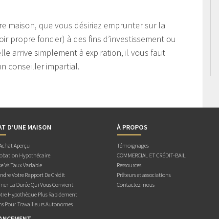
e maison, que vous désiriez emprunter sur la
oir propre foncier) à des fins d’investissement ou
le arrive simplement à expiration, il vous faut
n conseiller impartial.
AT D’UNE MAISON
À PROPOS
 Achat Aperçu
Témoignages
obation Hypothécaire
COMMERCIAL ET CRÉDIT-BAIL
e Vs Taux Variable
Ressources
dre Votre Rapport De Crédit
Prêteurs et associations
ner La Durée Qui Vous Convient
Contactez-nous
otre Hypothèque Plus Rapidement
ns Pour Travailleurs Autonomes
NANCEMENT