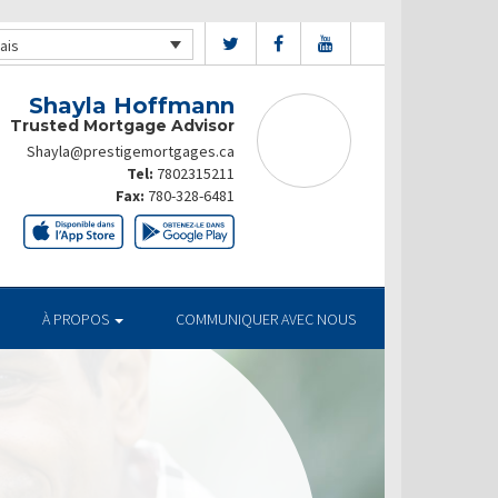
ais
Shayla Hoffmann
Trusted Mortgage Advisor
Shayla@prestigemortgages.ca
Tel:
7802315211
Fax:
780-328-6481
À PROPOS
COMMUNIQUER AVEC NOUS