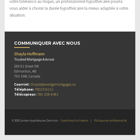
votre tolérance au risque, un professionnel hypothécaire pourra
vous aider à choisir la durée hypothécaire la mieux adaptée à votre
situation.
COMMUNIQUER AVEC NOUS
Shayla Hoffmann
Trusted Mortgage Advisor
260 91 Street SW
Edmonton, AB
T6X 1W8, Canada
Courriel:
Shayla@prestigemortgages.ca
Téléphone:
7802315211
Télécopieur:
780-328-6481
© 2026 Centres Hypothécaires Dominion
Conditions d’utilisation
|
Politique de confidentialité